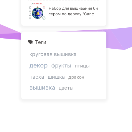
Набор для вышивания би
сером по дереву "Сапфир
овая аквилегия"
Теги
круговая вышивка
декор
фрукты
птицы
пасха
шишка
дракон
вышивка
цветы